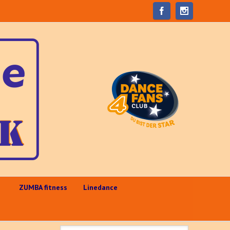
e
ZUMBA fitness
Linedance