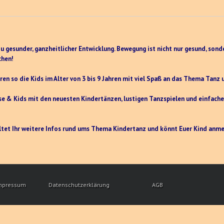
 gesunder, ganzheitlicher Entwicklung. Bewegung ist nicht nur gesund, sond
chen!
en so die Kids im Alter von 3 bis 9 Jahren mit viel Spaß an das Thema Tanz 
e & Kids mit den neuesten Kindertänzen, lustigen Tanzspielen und einfache
altet Ihr weitere Infos rund ums Thema Kindertanz und könnt Euer Kind anme
mpressum
Datenschutzerklärung
AGB