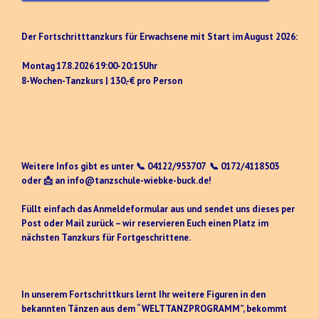
Der Fortschritttanzkurs für Erwachsene mit Start im August 2026:
Montag
17.8.2026
19:00-20:15Uhr
8-Wochen-Tanzkurs | 130,-€ pro Person
Weitere Infos gibt es unter 📞 04122/953707 📞 0172/4118503
oder 📩 an info@tanzschule-wiebke-buck.de!
Füllt einfach das Anmeldeformular aus und sendet uns dieses per
Post oder Mail zurück – wir reservieren Euch einen Platz im
nächsten Tanzkurs für Fortgeschrittene.
In unserem Fortschrittkurs lernt Ihr weitere Figuren in den
bekannten Tänzen aus dem “WELTTANZPROGRAMM”, bekommt