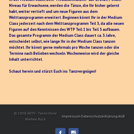
Niveau für Erwachsene, werden die Tänze, die Ihr bisher gelernt
habt, weiter vertieft und um neue Figuren aus dem
Welttanzprogramm erweitert. Beginnen könnt Ihr in der Medium
Class jederzeit nach dem Welttanzprogramm Teil 3, da alle neuen
Figuren auf den Kenntnissen des WTP Teil 1 bis Teil 3 aufbauen.
Das gesamte Programm der Medium Class dauert ca. 3 Jahre,
entscheidet selbst, wie lange Ihr in der Medium Class tanzen
möchtet. Ihr könnt gerne mehrmals pro Woche tanzen oder die
Termine nach Belieben wechseln. Wochenweise wird der gleiche
Inhalt unterrichtet.
Schaut herein und stürzt Euch ins Tanzvergnügen!
© 2018 ADTV - Tanzschule
Impressum
Datenschutzerklärung
AGB
Wiebke Buck