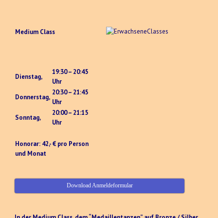
Medium Class
19:30 – 20:45
Dienstag,
Uhr
20:30 – 21:45
Donnerstag,
Uhr
20:00 – 21:15
Sonntag,
Uhr
Honorar: 42,- € pro Person
und Monat
Download Anmeldeformular
In der Medium Class, dem “Medaillentanzen” auf Bronze / Silber