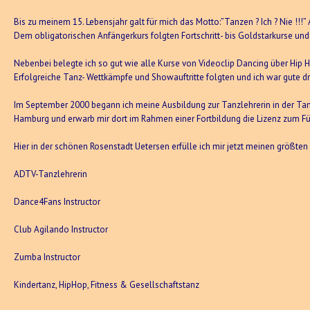
Bis zu meinem 15. Lebensjahr galt für mich das Motto:”Tanzen ? Ich ? Nie !!!
Dem obligatorischen Anfängerkurs folgten Fortschritt- bis Goldstarkurse und 
Nebenbei belegte ich so gut wie alle Kurse von Videoclip Dancing über Hip
Erfolgreiche Tanz- Wettkämpfe und Showauftritte folgten und ich war gute 
Im September 2000 begann ich meine Ausbildung zur Tanzlehrerin in der Tanz
Hamburg und erwarb mir dort im Rahmen einer Fortbildung die Lizenz zum F
Hier in der schönen Rosenstadt Uetersen erfülle ich mir jetzt meinen größte
ADTV-Tanzlehrerin
Dance4Fans Instructor
Club Agilando Instructor
Zumba Instructor
Kindertanz, HipHop, Fitness & Gesellschaftstanz