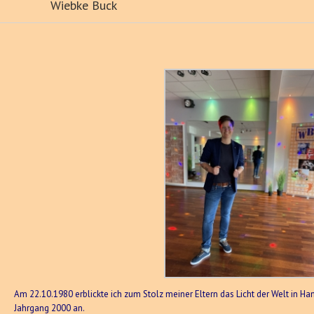
Wiebke Buck
Am 22.10.1980 erblickte ich zum Stolz meiner Eltern das Licht der Welt in
Jahrgang 2000 an.